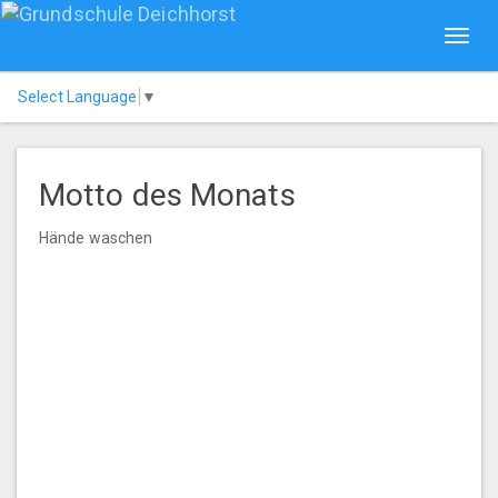
Toggl
navig
Select Language
▼
Motto des Monats
Hände waschen